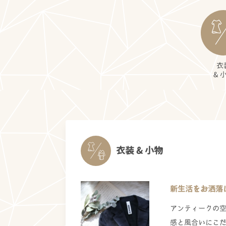
衣
& 
衣装 & 小物
新生活をお洒落
アンティークの
感と風合いにこ