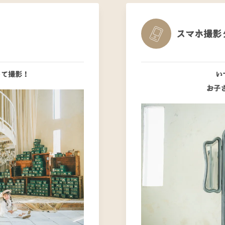
スマホ撮影
って撮影！
い
お子