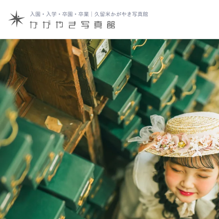
入園・入学・卒園・卒業｜久留米かがやき写真館
七五三
キャンペー
七五三＋おでかけレンタル
コンセプト
お宮参り・ベビー・百日記念
ブログ
ハーフバースデー
バースデー
入園・入学・卒園・卒業
マタニティ